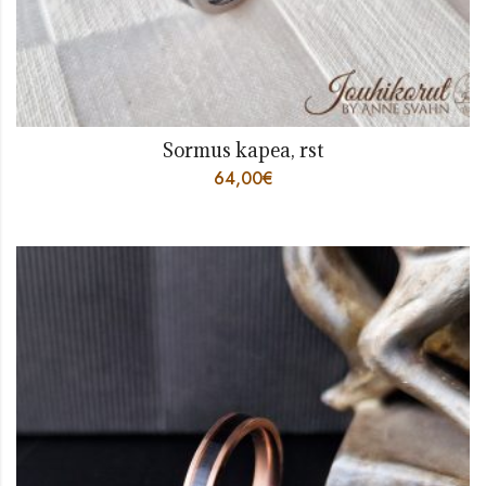
Sormus kapea, rst
64,00
€