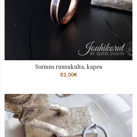
Sormus ruusukulta, kapea
82,00
€