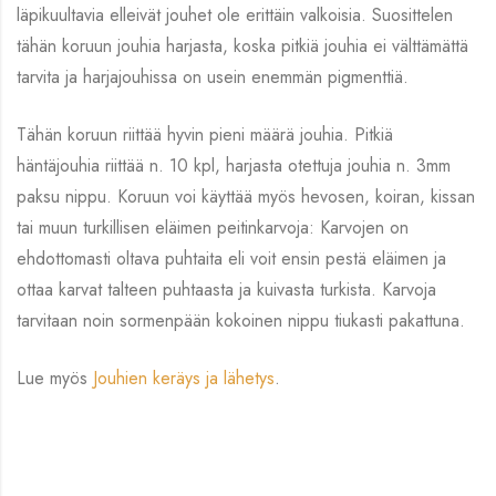
läpikuultavia elleivät jouhet ole erittäin valkoisia. Suosittelen
tähän koruun jouhia harjasta, koska pitkiä jouhia ei välttämättä
tarvita ja harjajouhissa on usein enemmän pigmenttiä.
Tähän koruun riittää hyvin pieni määrä jouhia. Pitkiä
häntäjouhia riittää n. 10 kpl, harjasta otettuja jouhia n. 3mm
paksu nippu. Koruun voi käyttää myös hevosen, koiran, kissan
tai muun turkillisen eläimen peitinkarvoja: Karvojen on
ehdottomasti oltava puhtaita eli voit ensin pestä eläimen ja
ottaa karvat talteen puhtaasta ja kuivasta turkista. Karvoja
tarvitaan noin sormenpään kokoinen nippu tiukasti pakattuna.
Lue myös
Jouhien keräys ja lähetys
.