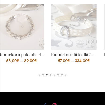
Rannekoru paksulla 4 säikeen punoksella
Rannekoru litteällä 5 säikeen punoksella
0
€
–
89,00
€
57,00
€
–
334,00
€
61,0