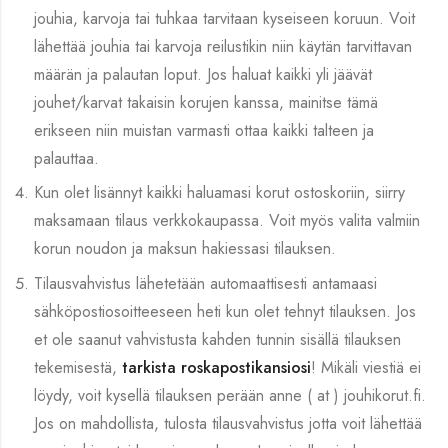
jouhia, karvoja tai tuhkaa tarvitaan kyseiseen koruun. Voit
lähettää jouhia tai karvoja reilustikin niin käytän tarvittavan
määrän ja palautan loput. Jos haluat kaikki yli jäävät
jouhet/karvat takaisin korujen kanssa, mainitse tämä
erikseen niin muistan varmasti ottaa kaikki talteen ja
palauttaa.
Kun olet lisännyt kaikki haluamasi korut ostoskoriin, siirry
maksamaan tilaus verkkokaupassa. Voit myös valita valmiin
korun noudon ja maksun hakiessasi tilauksen.
Tilausvahvistus lähetetään automaattisesti antamaasi
sähköpostiosoitteeseen heti kun olet tehnyt tilauksen. Jos
et ole saanut vahvistusta kahden tunnin sisällä tilauksen
tekemisestä,
tarkista roskapostikansiosi
! Mikäli viestiä ei
löydy, voit kysellä tilauksen perään anne ( at ) jouhikorut.fi.
Jos on mahdollista, tulosta tilausvahvistus jotta voit lähettää