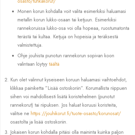
osasto/tuhkakorut/
Monen korun kohdalla voit valita esimerkiksi haluamasi
metallin korun lukko-osaan tai ketjuun. Esimerkiksi
rannekoruissa lukko-osa voi olla hopeaa, ruostumatonta
terästä tai kultaa. Ketjuja on hopeisia ja teräksestä
valmistettuja.
Ohje jouhista punotun rannekorun sopivan koon
valintaan löytyy
täältä
Kun olet valinnut kyseiseen koruun haluamasi vaihtoehdot,
klikkaa painiketta ”Lisää ostoskoriin”. Korumallista riippuen
siihen voi mahdollisesti lisätä koristehelmen (punotut
rannekorut) tai riipuksen. Jos haluat koruusi koristeita,
valitse ne
https://jouhikorut.fi/tuote-osasto/korunosat/
osastolta ja lisää ostoskoriin.
Jokaisen korun kohdalla pitäisi olla maininta kuinka paljon