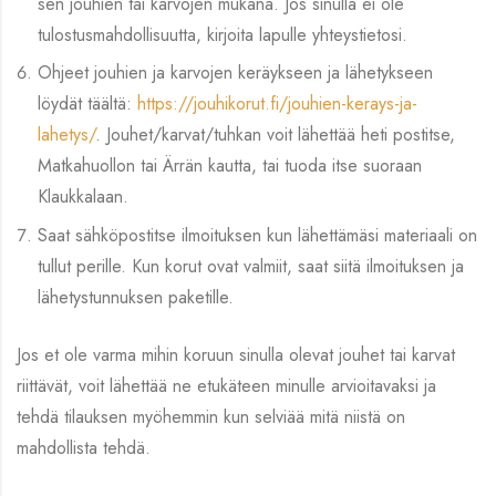
sen jouhien tai karvojen mukana. Jos sinulla ei ole
tulostusmahdollisuutta, kirjoita lapulle yhteystietosi.
Ohjeet jouhien ja karvojen keräykseen ja lähetykseen
löydät täältä:
https://jouhikorut.fi/jouhien-kerays-ja-
lahetys/
. Jouhet/karvat/tuhkan voit lähettää heti postitse,
Matkahuollon tai Ärrän kautta, tai tuoda itse suoraan
Klaukkalaan.
Saat sähköpostitse ilmoituksen kun lähettämäsi materiaali on
tullut perille. Kun korut ovat valmiit, saat siitä ilmoituksen ja
lähetystunnuksen paketille.
Jos et ole varma mihin koruun sinulla olevat jouhet tai karvat
riittävät, voit lähettää ne etukäteen minulle arvioitavaksi ja
tehdä tilauksen myöhemmin kun selviää mitä niistä on
mahdollista tehdä.