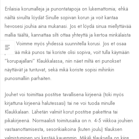
Erilaisia korumalleja ja punontatapoja on lukemattomia; ehkä
näiltä sivuilta löydät Sinulle sopivan korun ja voit kantaa
hevosesi jouhia aina mukanasi. Jos et löydä sinua miellyttävää
mallia täältä, kannattaa silti ottaa yhteyttä ja kertoa minkälaista
etsit: Voimme myös yhdessä suunnitella korusi. Jos et osaa
päättää mikä punos tai koriste olisi sopiva, voit tulla käymään
”korupajallani” Klaukkalassa, niin näet miltä eri punokset
näyttävät ja tuntuvat, sekä mikä koriste sopisi mihinkin
punosmalliin parhaiten.
Jouhet voi toimittaa postitse tavallisena kirjeenä (toki myös
kirjattuna kirjeenä halutessasi) tai ne voi tuoda minulle
Klaukkalaan. Lähetän valmiit korut postitse pakettina tai
pikakirjeenä. Normaalisti toimitusaika on n. 4-5 viikkoa jouhien
vastaanottamisesta, sesonkiaikoina (kuten joulu) tilauksen
valmistuminen voi kestää kauemmin. Mikäli tilauksella on kiire,