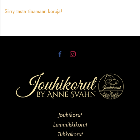
Siirry tästä tilaamaan koruja!
Jouhikorut
Lemmikkikorut
Tuhkakorut