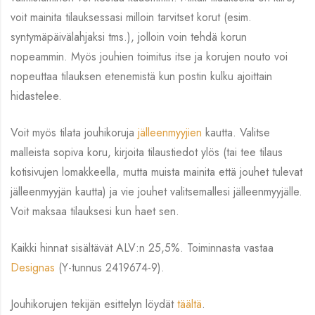
voit mainita tilauksessasi milloin tarvitset korut (esim.
syntymäpäivälahjaksi tms.), jolloin voin tehdä korun
nopeammin. Myös jouhien toimitus itse ja korujen nouto voi
nopeuttaa tilauksen etenemistä kun postin kulku ajoittain
hidastelee.
Voit myös tilata jouhikoruja
jälleenmyyjien
kautta. Valitse
malleista sopiva koru, kirjoita tilaustiedot ylös (tai tee tilaus
kotisivujen lomakkeella, mutta muista mainita että jouhet tulevat
jälleenmyyjän kautta) ja vie jouhet valitsemallesi jälleenmyyjälle.
Voit maksaa tilauksesi kun haet sen.
Kaikki hinnat sisältävät ALV:n 25,5%. Toiminnasta vastaa
Designas
(Y-tunnus 2419674-9).
Jouhikorujen tekijän esittelyn löydät
täältä
.