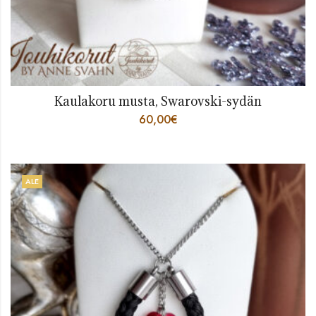
Kaulakoru musta, Swarovski-sydän
60,00
€
ALE