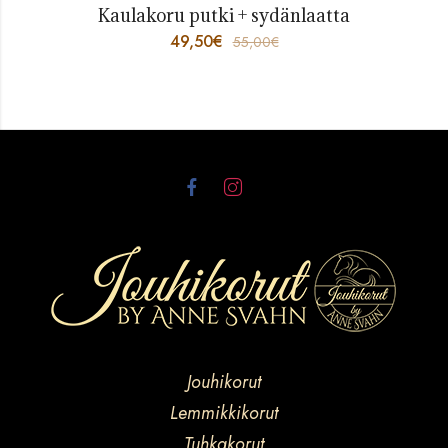
Kaulakoru putki + sydänlaatta
49,50
€
55,00
€
Jouhikorut
Lemmikkikorut
Tuhkakorut