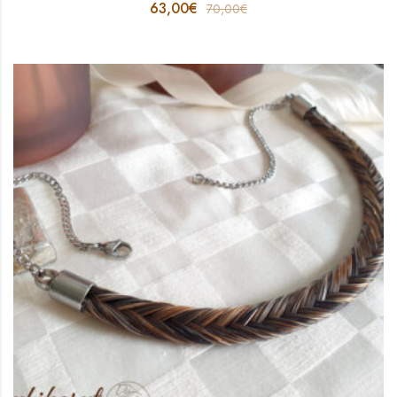
63,00
€
70,00
€