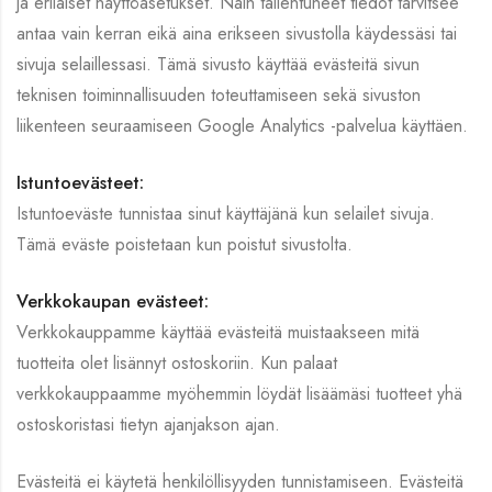
ja erilaiset näyttöasetukset. Näin tallentuneet tiedot tarvitsee
antaa vain kerran eikä aina erikseen sivustolla käydessäsi tai
sivuja selaillessasi. Tämä sivusto käyttää evästeitä sivun
teknisen toiminnallisuuden toteuttamiseen sekä sivuston
liikenteen seuraamiseen Google Analytics -palvelua käyttäen.
Istuntoevästeet:
Istuntoeväste tunnistaa sinut käyttäjänä kun selailet sivuja.
Tämä eväste poistetaan kun poistut sivustolta.
Verkkokaupan evästeet:
Verkkokauppamme käyttää evästeitä muistaakseen mitä
tuotteita olet lisännyt ostoskoriin. Kun palaat
verkkokauppaamme myöhemmin löydät lisäämäsi tuotteet yhä
ostoskoristasi tietyn ajanjakson ajan.
Evästeitä ei käytetä henkilöllisyyden tunnistamiseen. Evästeitä