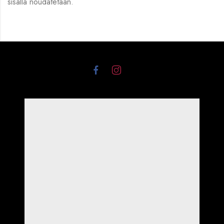
sisällä noudatetaan.