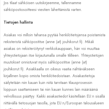
Jos tilaat sähköisen uutiskirjeemme, tallennamme
sähköpostiosoitteesi viestien lähettämistä varten.
Tietojen hallinta
Asiakas voi milloin tahansa pyytää henkilötietojensa poistamista
rekisteristä sähköpostitse (anne (at) jouhikorut.fi). Mikäli
asiakas on rekisteröitynyt verkkokauppaan, hän voi muuttaa
yhteystietojaan itse kirjautumalla omalle tililleen. Yhteystietojen
muutokset onnistuvat myös sähköpostitse (anne (at)
jouhikorut.fi). Asiakkaalla on oikeus vaatia nähtäväkseen
kirjallinen kopio omista henkilötiedoistaan. Asiakastietoja
säilytetään niin kauan kuin niitä tarvitaan tilausprosessin
loppuun saattamiseen tai niin kauan kunnes lain määräämä
velvollisuus päättyy. Kaikki asiakastiedot käsitellään EU:n sisällä
riittävällä tietosuojan tasolla, jota EU:n/Euroopan talousalueen