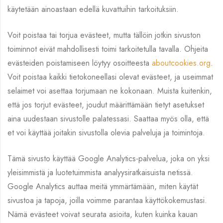
käytetään ainoastaan edellä kuvattuihin tarkoituksiin.
Voit poistaa tai torjua evästeet, mutta tällöin jotkin sivuston
toiminnot eivät mahdollisesti toimi tarkoitetulla tavalla. Ohjeita
evästeiden poistamiseen löytyy osoitteesta
aboutcookies.org
.
Voit poistaa kaikki tietokoneellasi olevat evästeet, ja useimmat
selaimet voi asettaa torjumaan ne kokonaan. Muista kuitenkin,
että jos torjut evästeet, joudut määrittämään tietyt asetukset
aina uudestaan sivustolle palatessasi. Saattaa myös olla, että
et voi käyttää joitakin sivustolla olevia palveluja ja toimintoja.
Tämä sivusto käyttää Google Analytics-palvelua, joka on yksi
yleisimmistä ja luotetuimmista analyysiratkaisuista netissä.
Google Analytics auttaa meitä ymmärtämään, miten käytät
sivustoa ja tapoja, joilla voimme parantaa käyttökokemustasi.
Nämä evästeet voivat seurata asioita, kuten kuinka kauan