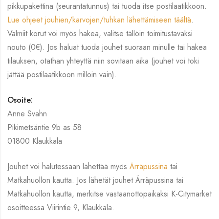
pikkupakettina (seurantatunnus) tai tuoda itse postilaatikkoon.
Lue ohjeet jouhien/karvojen/tuhkan lähettämiseen täältä
.
Valmiit korut voi myös hakea, valitse tällöin toimitustavaksi
nouto (0€). Jos haluat tuoda jouhet suoraan minulle tai hakea
tilauksen, otathan yhteyttä niin sovitaan aika (jouhet voi toki
jättää postilaatikkoon milloin vain).
Osoite:
Anne Svahn
Pikimetsäntie 9b as 58
01800 Klaukkala
Jouhet voi halutessaan lähettää myös
Ärräpussina
tai
Matkahuollon kautta. Jos lähetät jouhet Ärräpussina tai
Matkahuollon kautta, merkitse vastaanottopaikaksi K-Citymarket
osoitteessa Viirintie 9, Klaukkala.