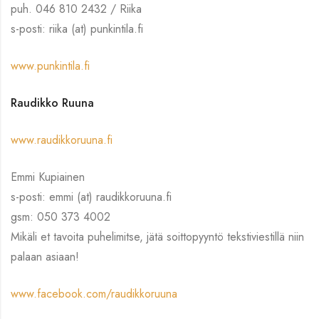
puh. 046 810 2432 / Riika
s-posti: riika (at) punkintila.fi
www.punkintila.fi
Raudikko Ruuna
www.raudikkoruuna.fi
Emmi Kupiainen
s-posti: emmi (at) raudikkoruuna.fi
gsm: 050 373 4002
Mikäli et tavoita puhelimitse, jätä soittopyyntö tekstiviestillä niin
palaan asiaan!
www.facebook.com/raudikkoruuna