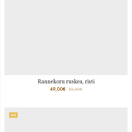
Rannekoru ruskea, risti
49,00
€
53,00
€
ALE