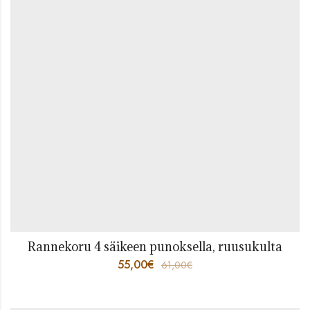
Rannekoru 4 säikeen punoksella, ruusukulta
55,00
€
61,00
€