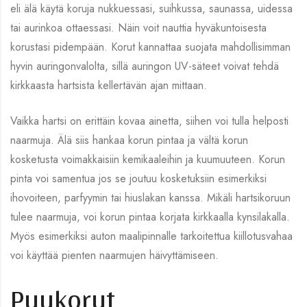
eli älä käytä koruja nukkuessasi, suihkussa, saunassa, uidessa
tai aurinkoa ottaessasi. Näin voit nauttia hyväkuntoisesta
korustasi pidempään. Korut kannattaa suojata mahdollisimman
hyvin auringonvalolta, sillä auringon UV-säteet voivat tehdä
kirkkaasta hartsista kellertävän ajan mittaan.
Vaikka hartsi on erittäin kovaa ainetta, siihen voi tulla helposti
naarmuja. Älä siis hankaa korun pintaa ja vältä korun
kosketusta voimakkaisiin kemikaaleihin ja kuumuuteen. Korun
pinta voi samentua jos se joutuu kosketuksiin esimerkiksi
ihovoiteen, parfyymin tai hiuslakan kanssa. Mikäli hartsikoruun
tulee naarmuja, voi korun pintaa korjata kirkkaalla kynsilakalla.
Myös esimerkiksi auton maalipinnalle tarkoitettua kiillotusvahaa
voi käyttää pienten naarmujen häivyttämiseen.
Puukorut