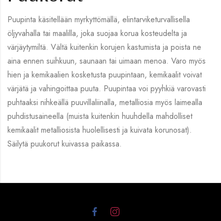
Puupinta käsitellään myrkyttömällä, elintarviketurvallisella
öljyvahalla tai maalilla, joka suojaa korua kosteudelta ja
värjäytymiltä. Vältä kuitenkin korujen kastumista ja poista ne
aina ennen suihkuun, saunaan tai uimaan menoa. Varo myös
hien ja kemikaalien kosketusta puupintaan, kemikaalit voivat
värjätä ja vahingoittaa puuta. Puupintaa voi pyyhkiä varovasti
puhtaaksi nihkeällä puuvillaliinalla, metalliosia myös laimealla
puhdistusaineella (muista kuitenkin huuhdella mahdolliset
kemikaalit metalliosista huolellisesti ja kuivata korunosat).
Säilytä puukorut kuivassa paikassa.