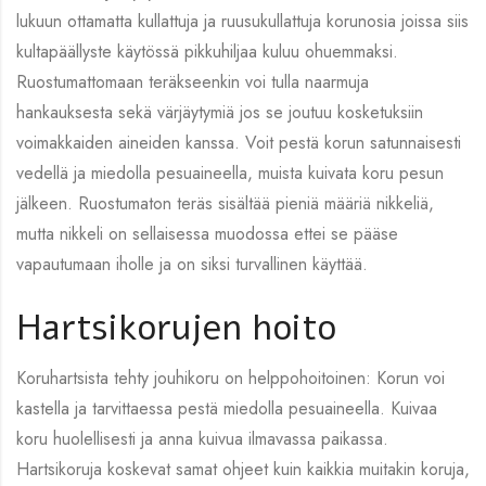
lukuun ottamatta kullattuja ja ruusukullattuja korunosia joissa siis
kultapäällyste käytössä pikkuhiljaa kuluu ohuemmaksi.
Ruostumattomaan teräkseenkin voi tulla naarmuja
hankauksesta sekä värjäytymiä jos se joutuu kosketuksiin
voimakkaiden aineiden kanssa. Voit pestä korun satunnaisesti
vedellä ja miedolla pesuaineella, muista kuivata koru pesun
jälkeen. Ruostumaton teräs sisältää pieniä määriä nikkeliä,
mutta nikkeli on sellaisessa muodossa ettei se pääse
vapautumaan iholle ja on siksi turvallinen käyttää.
Hartsikorujen hoito
Koruhartsista tehty jouhikoru on helppohoitoinen: Korun voi
kastella ja tarvittaessa pestä miedolla pesuaineella. Kuivaa
koru huolellisesti ja anna kuivua ilmavassa paikassa.
Hartsikoruja koskevat samat ohjeet kuin kaikkia muitakin koruja,