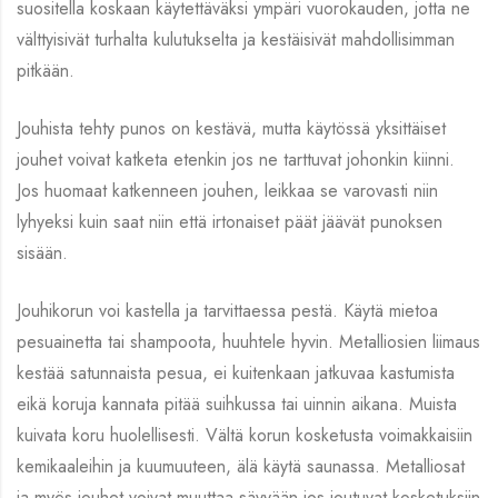
suositella koskaan käytettäväksi ympäri vuorokauden, jotta ne
välttyisivät turhalta kulutukselta ja kestäisivät mahdollisimman
pitkään.
Jouhista tehty punos on kestävä, mutta käytössä yksittäiset
jouhet voivat katketa etenkin jos ne tarttuvat johonkin kiinni.
Jos huomaat katkenneen jouhen, leikkaa se varovasti niin
lyhyeksi kuin saat niin että irtonaiset päät jäävät punoksen
sisään.
Jouhikorun voi kastella ja tarvittaessa pestä. Käytä mietoa
pesuainetta tai shampoota, huuhtele hyvin. Metalliosien liimaus
kestää satunnaista pesua, ei kuitenkaan jatkuvaa kastumista
eikä koruja kannata pitää suihkussa tai uinnin aikana. Muista
kuivata koru huolellisesti. Vältä korun kosketusta voimakkaisiin
kemikaaleihin ja kuumuuteen, älä käytä saunassa. Metalliosat
ja myös jouhet voivat muuttaa sävyään jos joutuvat kosketuksiin