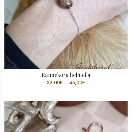
Rannekoru helmellä
32,00
€
–
45,00
€