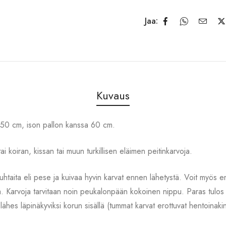
Jaa:
Kuvaus
 50 cm, ison pallon kanssa 60 cm.
i koiran, kissan tai muun turkillisen eläimen peitinkarvoja.
htaita eli pese ja kuivaa hyvin karvat ennen lähetystä. Voit myös en
ta. Karvoja tarvitaan noin peukalonpään kokoinen nippu. Paras tulos 
a lähes läpinäkyviksi korun sisällä (tummat karvat erottuvat hentoinak