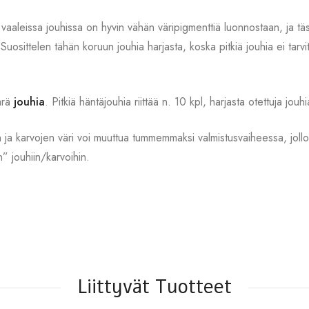
vaaleissa jouhissa on hyvin vähän väripigmenttiä luonnostaan, ja täss
a. Suosittelen tähän koruun jouhia harjasta, koska pitkiä jouhia ei tarv
ärä
jouhia
. Pitkiä häntäjouhia riittää n. 10 kpl, harjasta otettuja jo
 ja karvojen väri voi muuttua tummemmaksi valmistusvaiheessa, jollo
iin” jouhiin/karvoihin.
.
Liittyvät Tuotteet