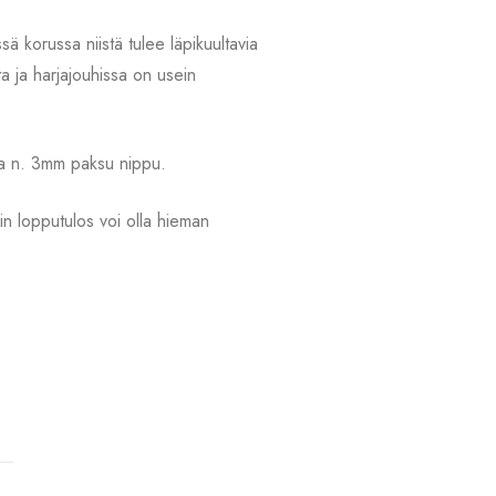
ä korussa niistä tulee läpikuultavia
ita ja harjajouhissa on usein
uhia n. 3mm paksu nippu.
in lopputulos voi olla hieman