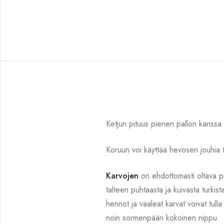
Ketjun pituus pienen pallon kanssa
Koruun voi käyttää hevosen jouhia ta
Karvojen
on ehdottomasti oltava pu
talteen puhtaasta ja kuivasta turkis
hennot ja vaaleat karvat voivat tull
noin sormenpään kokoinen nippu.