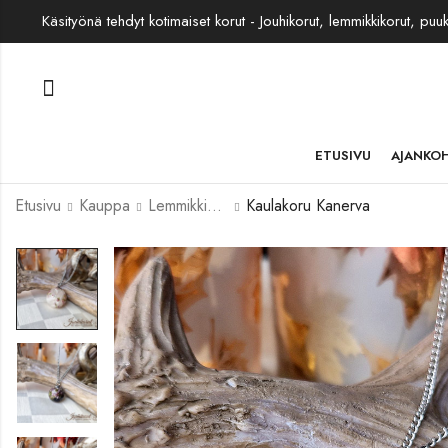
Käsityönä tehdyt kotimaiset korut - Jouhikorut, lemmikkikorut, puu
ETUSIVU
AJANKO
Etusivu
Kauppa
Lemmikkikorut
Kaulakoru Kanerva