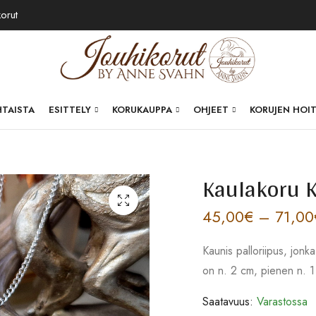
korut
HTAISTA
ESITTELY
KORUKAUPPA
OHJEET
KORUJEN HOI
Kaulakoru 
45,00
€
–
71,00
Kaunis palloriipus, jonka
on n. 2 cm, pienen n. 1
Saatavuus:
Varastossa