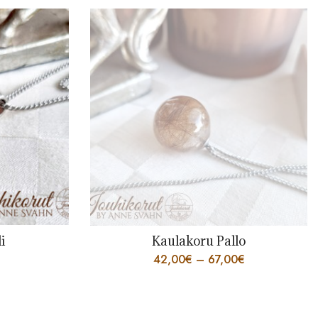
i
Kaulakoru Pallo
42,00
€
–
67,00
€