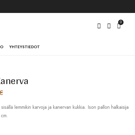
0
TO
YHTEYSTIEDOT
Kanerva
Kaulakoru Aarre,
Rannekoru ruskea-
tuhka ja karvat
ruusukulta, litteä
€
67,00
67,00
€
€
–
92,00
€
 sisällä lemmikin karvoja ja kanervan kukkia. Ison pallon halkaisija
 cm.