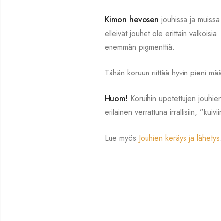
Kimon hevosen
jouhissa ja muissa 
elleivät jouhet ole erittäin valkoisi
enemmän pigmenttiä.
Tähän koruun riittää hyvin pieni mä
Huom!
Koruihin upotettujen jouhien
erilainen verrattuna irrallisiin, ”kuiv
Lue myös
Jouhien keräys ja lähetys