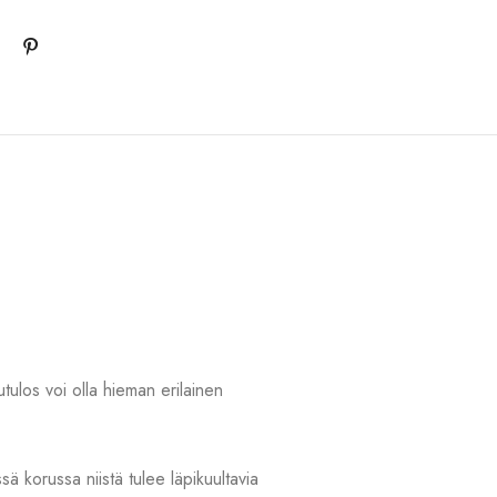
tulos voi olla hieman erilainen
ä korussa niistä tulee läpikuultavia