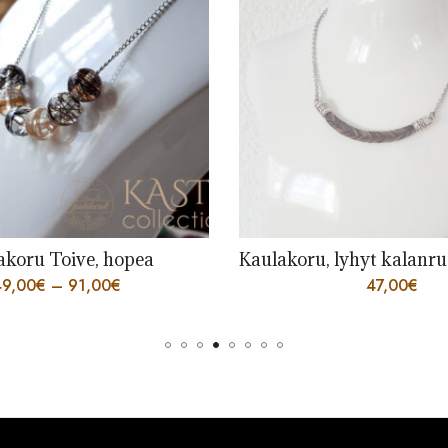
Kaulakoru, lyhyt kalanruotoletti keskellä
Kaulakoru
47,00
€
62,00
€
–
8