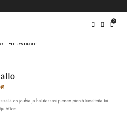
0
TO
YHTEYSTIEDOT
allo
Korvakorut Pallo
HR-033 Hevonen
36,00
17,00
€
€
–
52,00
€
0
€
isällä on jouhia ja halutessasi pienen pieniä kimalteita tai
etju 60cm.