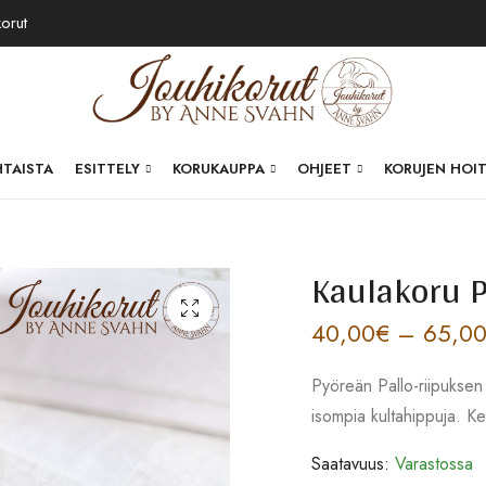
korut
HTAISTA
ESITTELY
KORUKAUPPA
OHJEET
KORUJEN HOI
Kaulakoru P
40,00
€
–
65,0
Pyöreän Pallo-riipuksen s
isompia kultahippuja. K
Saatavuus:
Varastossa