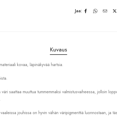
Jaa:
Kuvaus
materiaali kovaa, läpinäkyvää hartsia.
ista.
 väri saattaa muuttua tummemmaksi valmistusvaiheessa, jolloin loppu
.
vaaleissa jouhissa on hyvin vähän väripigmenttiä luonnostaan, ja täss