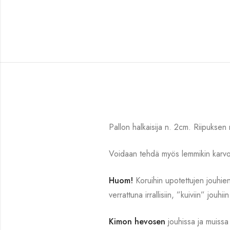
Pallon halkaisija n. 2cm. Riipuksen 
Voidaan tehdä myös lemmikin karvo
Huom!
Koruihin upotettujen jouhien
verrattuna irrallisiin, ”kuiviin” jouhiin
Kimon hevosen
jouhissa ja muissa 