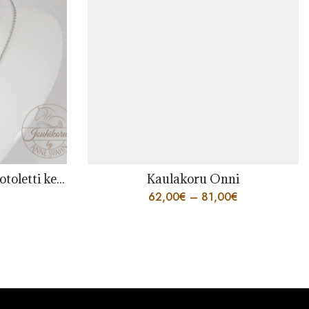
 Onni
Kaulakoru Sointu
1,00
€
40,00
€
–
63,00
€