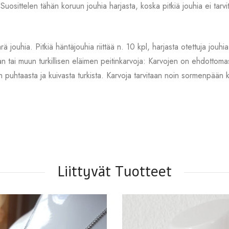
a. Suosittelen tähän koruun jouhia harjasta, koska pitkiä jouhia ei tarv
rä jouhia. Pitkiä häntäjouhia riittää n. 10 kpl, harjasta otettuja jo
 tai muun turkillisen eläimen peitinkarvoja: Karvojen on ehdottomasti
n puhtaasta ja kuivasta turkista. Karvoja tarvitaan noin sormenpään 
.
Liittyvät Tuotteet