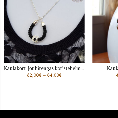
Kaulakoru jouhirengas koristehelmellä
Kaulakoru Toive, hopea
49,00
€
–
91,00
€