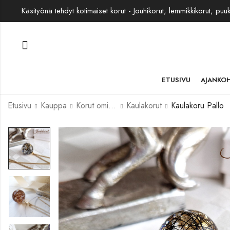
Käsityönä tehdyt kotimaiset korut - Jouhikorut, lemmikkikorut, puu
ETUSIVU
AJANKO
Etusivu
Kauppa
Korut omista jouhista
Kaulakorut
Kaulakoru Pallo