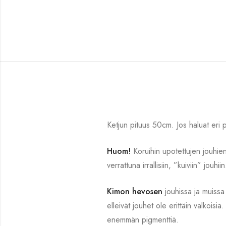
Ketjun pituus 50cm. Jos haluat eri pi
Huom!
Koruihin upotettujen jouhien
verrattuna irrallisiin, ”kuiviin” jouhiin
Kimon hevosen
jouhissa ja muissa 
elleivät jouhet ole erittäin valkoisi
enemmän pigmenttiä.