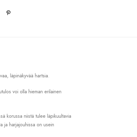
ovaa, läpinäkyvää hartsia.
tulos voi olla hieman erilainen
ä korussa niistä tulee läpikuultavia
ita ja harjajouhissa on usein