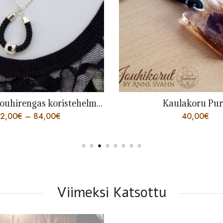
Kaulakoru jouhirengas koristehelmellä
Kaulakoru Pu
2,00
€
–
84,00
€
40,00
€
Viimeksi Katsottu