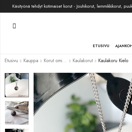
Käsityönä tehdyt kotimaiset korut - Jouhikorut, lemmikkikorut, puu
ETUSIVU
AJANKO
Etusivu
Kauppa
Korut omista jouhista
Kaulakorut
Kaulakoru Kielo