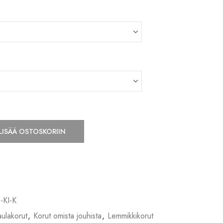
LISÄÄ OSTOSKORIIN
-KI-K
ulakorut
,
Korut omista jouhista
,
Lemmikkikorut