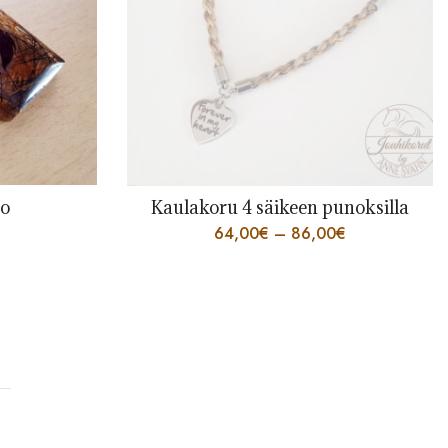
ro
Kaulakoru 4 säikeen punoksilla
64,00
€
–
86,00
€