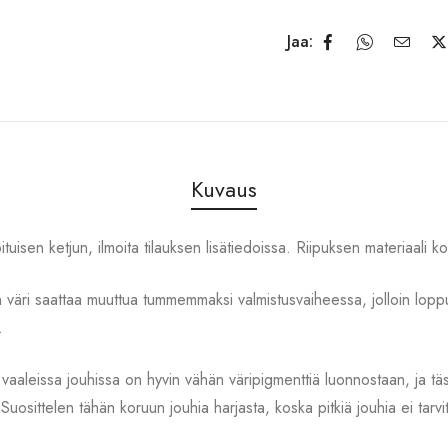
Jaa:
Kuvaus
tuisen ketjun, ilmoita tilauksen lisätiedoissa. Riipuksen materiaali k
 väri saattaa muuttua tummemmaksi valmistusvaiheessa, jolloin loppu
.
vaaleissa jouhissa on hyvin vähän väripigmenttiä luonnostaan, ja täss
a. Suosittelen tähän koruun jouhia harjasta, koska pitkiä jouhia ei tarv