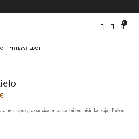
0
TO
YHTEYSTIEDOT
ielo
Helmikaulakoru
RRST-019 Sydänhelmi
Swarovski
2,00
€
€
70,00
€
–
100,00
€
toinen riipus, jossa sisällä jouhia tai lemmikin karvoja. Pallon