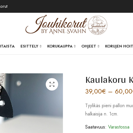
korut
HTAISTA
ESITTELY
KORUKAUPPA
OHJEET
KORUJEN HOI
Kaulakoru K
39,00
€
–
60,00
Tyylikäs pieni pallon muo
halkaisija n. 1cm.
Saatavuus:
Varastossa