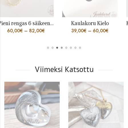
Pieni rengas 6 säikeen punoksella
Kaulakoru Kielo
60,00
€
–
82,00
€
39,00
€
–
60,00
€
Viimeksi Katsottu