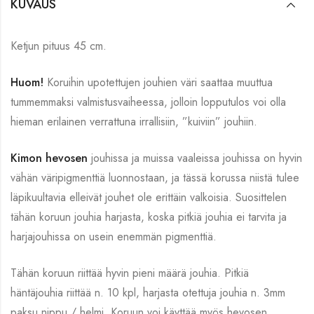
KUVAUS
Ketjun pituus 45 cm.
Huom!
Koruihin upotettujen jouhien väri saattaa muuttua
tummemmaksi valmistusvaiheessa, jolloin lopputulos voi olla
hieman erilainen verrattuna irrallisiin, ”kuiviin” jouhiin.
Kimon hevosen
jouhissa ja muissa vaaleissa jouhissa on hyvin
vähän väripigmenttiä luonnostaan, ja tässä korussa niistä tulee
läpikuultavia elleivät jouhet ole erittäin valkoisia. Suosittelen
tähän koruun jouhia harjasta, koska pitkiä jouhia ei tarvita ja
harjajouhissa on usein enemmän pigmenttiä.
Tähän koruun riittää hyvin pieni määrä jouhia. Pitkiä
häntäjouhia riittää n. 10 kpl, harjasta otettuja jouhia n. 3mm
paksu nippu / helmi. Koruun voi käyttää myös hevosen,