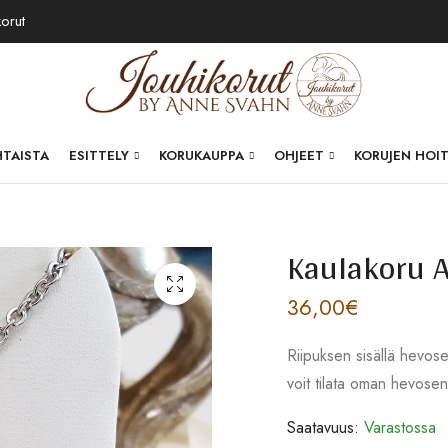
korut
HTAISTA
ESITTELY
KORUKAUPPA
OHJEET
KORUJEN HOI
Kaulakoru A
36,00
€
Riipuksen sisällä hevose
voit tilata oman hevosen 
Saatavuus:
Varastossa