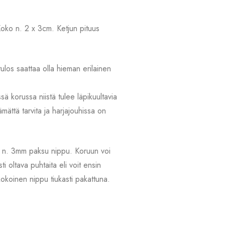
 Koko n. 2 x 3cm. Ketjun pituus
los saattaa olla hieman erilainen
ä korussa niistä tulee läpikuultavia
ämättä tarvita ja harjajouhissa on
uhia n. 3mm paksu nippu. Koruun voi
 oltava puhtaita eli voit ensin
kokoinen nippu tiukasti pakattuna.