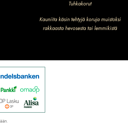
Tuhkakorut
Kauniita käsin tehtyjä koruja muistoksi
rakkaasta hevosesta tai lemmikistä
tään.