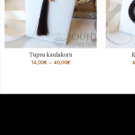
Tupsu kaulakoru
K
14,00
€
–
40,00
€
6