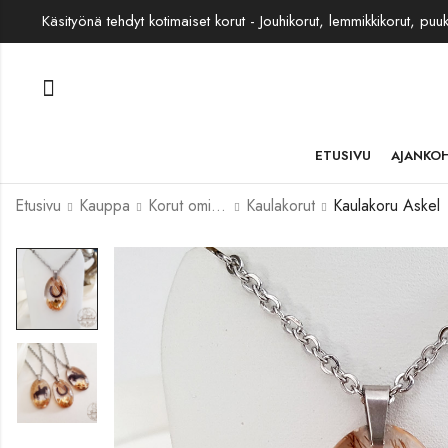
Käsityönä tehdyt kotimaiset korut - Jouhikorut, lemmikkikorut, puu
ETUSIVU
AJANKO
Etusivu
Kauppa
Korut omista jouhista
Kaulakorut
Kaulakoru Askel