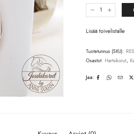
Lisää toivelistalle
Tuotetunnus (SKU):
RES
Osastot:
Hartsikorut
,
Ka
Jaa:
Kuvaus
Arviot (0)