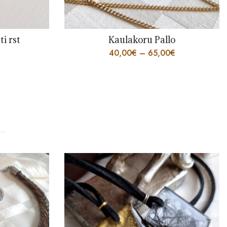
ti rst
Kaulakoru Pallo
40,00
€
–
65,00
€