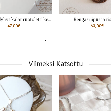
Kaulakoru, lyhyt kalanruotoletti keskellä
Rengasriipus ja ris
47,00
€
63,00
€
Viimeksi Katsottu