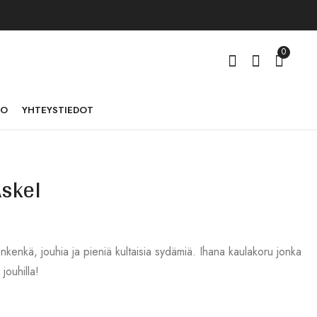
0
TO
YHTEYSTIEDOT
skel
Kaulakoru Lempi,
Kaulakoru Piaffe
lemmikin karvoista
36,00
€
46,00
€
–
65,00
€
nkenkä, jouhia ja pieniä kultaisia sydämiä. Ihana kaulakoru jonka
jouhilla!