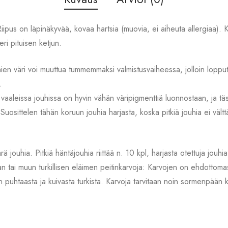
Riipus on läpinäkyvää, kovaa hartsia (muovia, ei aiheuta allergiaa).
eri pituisen ketjun.
en väri voi muuttua tummemmaksi valmistusvaiheessa, jolloin lopputu
.
vaaleissa jouhissa on hyvin vähän väripigmenttiä luonnostaan, ja täss
a. Suosittelen tähän koruun jouhia harjasta, koska pitkiä jouhia ei vältt
rä jouhia. Pitkiä häntäjouhia riittää n. 10 kpl, harjasta otettuja jo
 tai muun turkillisen eläimen peitinkarvoja: Karvojen on ehdottomasti
n puhtaasta ja kuivasta turkista. Karvoja tarvitaan noin sormenpään 