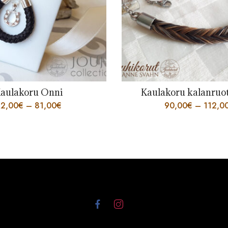
aulakoru Onni
Kaulakoru kalanruoto
2,00
€
–
81,00
€
90,00
€
–
112,0