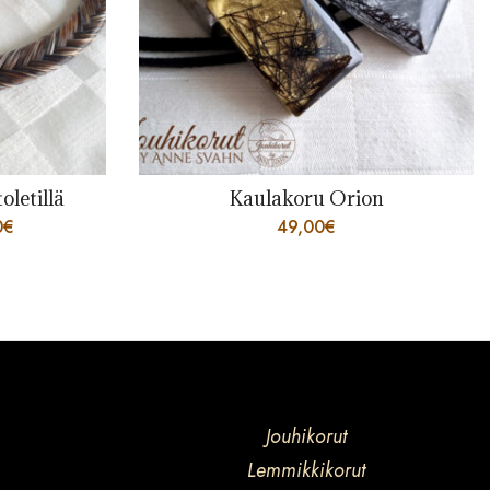
letillä
Kaulakoru Orion
0
€
49,00
€
Jouhikorut
Lemmikkikorut