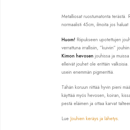
Metalliosat ruostumatonta terästä. 
normaalisti 45cm, ilmoita jos haluat 
Huom!
Riipukseen upotettujen jouhi
verrattuna irrallisiin, ”kuiviin” jouhiin
Kimon hevosen
jouhissa ja muissa 
elleivät jouhet ole erittäin valkoisi
usein enemmän pigmenttiä.
Tähän koruun riittää hyvin pieni mää
käyttää myös hevosen, koiran, kissan
pestä eläimen ja ottaa karvat taltee
Lue
Jouhien keräys ja lähetys
.