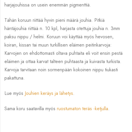
harjajouhissa on usein enemmän pigmenttiä.
Tähän koruun riittää hyvin pieni määrä jouhia. Pitkiä
häntäjouhia riittää n. 10 kpl, harjasta otettuja jouhia n. 3mm
paksu nippu / helmi. Koruun voi käyttää myös hevosen,
koiran, kissan tai muun turkillisen eläimen peitinkarvoja:
Karvojen on ehdottomasti oltava puhtaita eli voit ensin pestä
eläimen ja ottaa karvat talteen puhtaasta ja kuivasta turkista.
Karvoja tarvitaan noin sormenpään kokoinen nippu tiukasti
pakattuna.
Lue myös
Jouhien keräys ja lähetys
.
Sama koru saatavilla myös
ruostumaton teräs -ketjulla
.