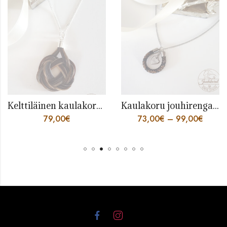
Kelttiläinen kaulakoru hopeaosilla
Kaulakoru jouhirengas ja sydänlaatta
79,00
€
73,00
€
–
99,00
€