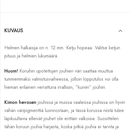
KUVAUS
Helmen halkaisija on n. 12 mm. Ketju hopeaa. Valitse ketjun
pituus ja helmien lukumäärä.
Huom!
Koruihin upotettujen jouhien väri saattaa muuttua
tummemmaksi valmistusvaiheessa, jolloin lopputulos voi olla
hieman erilainen verrattuna irrallisiin, ”kuiviin” jouhiin.
Kimon hevosen
jouhissa ja muissa vaaleissa jouhissa on hyvin
vähän väripigmenttiä luonnostaan, ja tässä korussa niistä tulee
läpikuultavia elleivät jouhet ole erittäin valkoisia. Suosittelen
tähän koruun jouhia harjasta, koska pitkiä jouhia ei tarvita ja