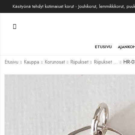
Käsityönä tehdyt kotimaiset korut - Jouhikorut, lemmikkikorut, puu
ETUSIVU
AJANKO
Etusivu
Kauppa
Korunosat
Riipukset
Riipukset hopeaa
HR-0