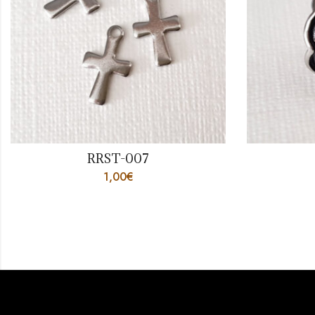
RRST-007
1,00
€