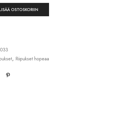
LISÄÄ OSTOSKORIIN
-033
ipukset
,
Riipukset hopeaa