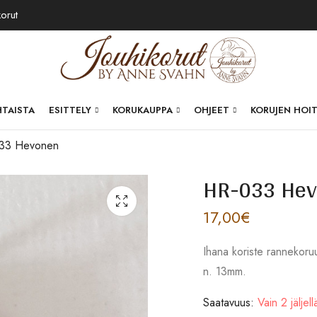
korut
HTAISTA
ESITTELY
KORUKAUPPA
OHJEET
KORUJEN HOI
33 Hevonen
HR-033 He
17,00
€
Ihana koriste rannekoru
n. 13mm.
Saatavuus:
Vain 2 jäljell