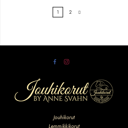
1
2
Jouhikorut
Lemmikkikorut