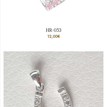
HR-053
12,00
€