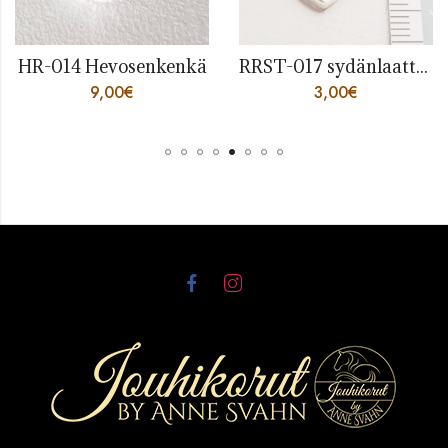
HR-014 Hevosenkenkä
RRST-017 sydänlaatta rst ”always”
9,00
€
3,00
€