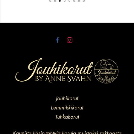
Jouhikorut
Lemmikkikorut
Tuhkakorut
Kauniita käsin tehtyjä koruja muistoksi rakkaasta