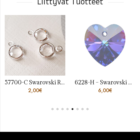
Liittyvät Tuotteet
57700-C Swarovski Rhodium Plated Charm SS29 6mm Crystal
6228-H – Swarovski Crystal Heart 18mm Heliotrope
2,00
€
6,00
€