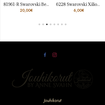
81961-R Swarovski BeCharmed Edelweiss Vintage Rose
6228 Swarovski Xilion Heart Rainbow Dark 18mm
20,00
€
6,00
€
Jouhikorut