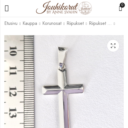
0
Etusivu
Kauppa
Korunosat
Riipukset
Riipukset hopeaa
HR-063 Risti muotoiltu
HH52 Helmi sydämet
17,90
17,00
€
€