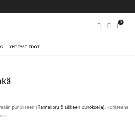
0
TO
YHTEYSTIEDOT
nkä
RK-028
RK-029
1,00
1,00
€
€
tteään punokseen (
Rannekoru 5 säikeen punoksella
), koristeena
4mm.