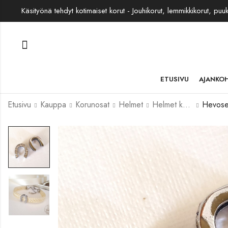
Käsityönä tehdyt kotimaiset korut - Jouhikorut, lemmikkikorut, puu
ETUSIVU
AJANKO
Etusivu
Kauppa
Korunosat
Helmet
Helmet korumetallia
Hevose