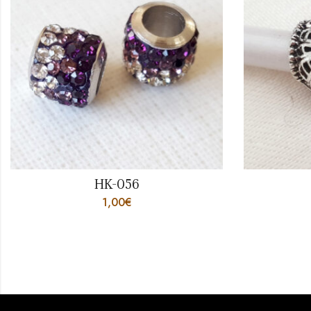
HK-056
1,00
€