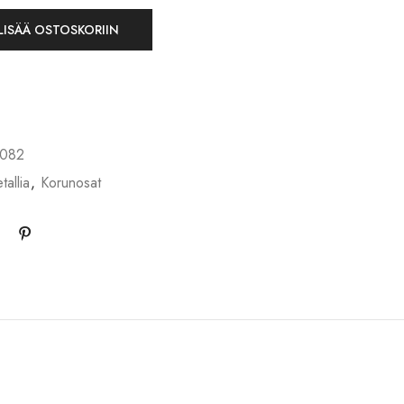
LISÄÄ OSTOSKORIIN
082
allia
,
Korunosat