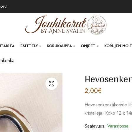
korut
HTAISTA
ESITTELY
KORUKAUPPA
OHJEET
KORUJEN HOI
nkenkä
Hevosenke
2,00
€
Hevosenkenkäkoriste li
kristalleja. Koko 12 x 1
Saatavuus:
Varastossa