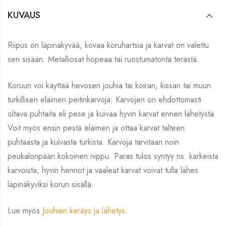
KUVAUS
Riipus on läpinäkyvää, kovaa koruhartsia ja karvat on valettu
sen sisään. Metalliosat hopeaa tai ruostumatonta terästä.
Koruun voi käyttää hevosen jouhia tai koiran, kissan tai muun
turkillisen eläimen peitinkarvoja: Karvojen on ehdottomasti
oltava puhtaita eli pese ja kuivaa hyvin karvat ennen lähetystä.
Voit myös ensin pestä eläimen ja ottaa karvat talteen
puhtaasta ja kuivasta turkista. Karvoja tarvitaan noin
peukalonpään kokoinen nippu. Paras tulos syntyy ns. karkeista
karvoista, hyvin hennot ja vaaleat karvat voivat tulla lähes
läpinäkyviksi korun sisällä.
Lue myös
Jouhien keräys ja lähetys
.