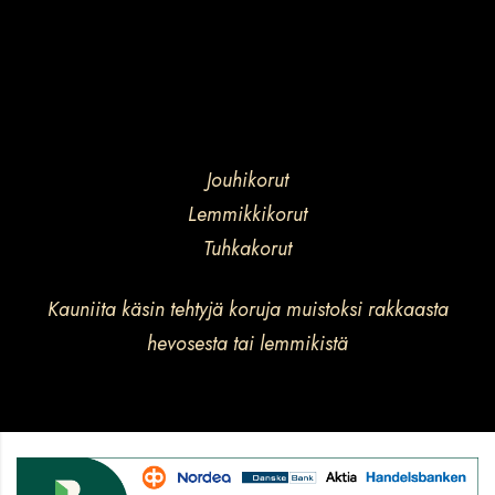
Kauniita käsin tehtyjä koruja muistoksi rakkaasta
hevosesta tai lemmikistä
Jouhikorut by Anne Svahn © 2026 by
Designas
Kaikki
oikeudet pidätetään.