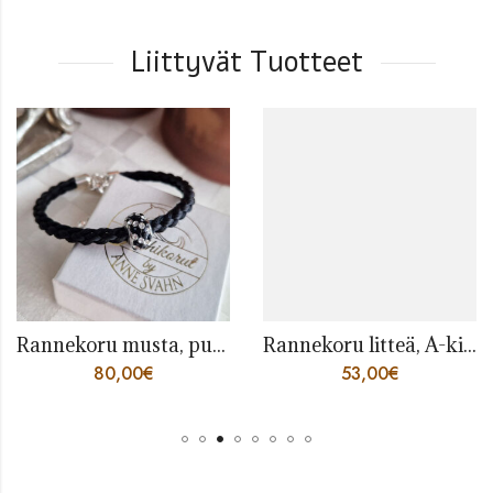
Liittyvät Tuotteet
Rannekoru musta, puolipyöreä hopeaosilla
Rannekoru litteä, A-kirjaimella
80,00
€
53,00
€