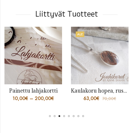
Liittyvät Tuotteet
ALE
Painettu lahjakortti
Kaulakoru hopea, ruskeat jouhet
10,00
€
–
200,00
€
63,00
€
70,00
€