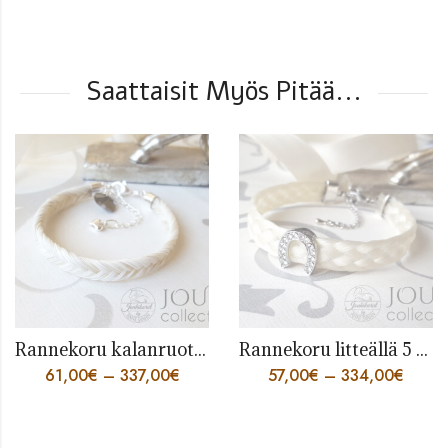
Saattaisit Myös Pitää...
Rannekoru kalanruotoletillä
Rannekoru litteällä 5 säikeen punoksella
61,00
€
–
337,00
€
57,00
€
–
334,00
€