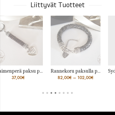
Liittyvät Tuotteet
Avaimenperä paksu punos, sydän
Rannekoru paksulla pyöreällä 8 säikeen punoksella
37,00
€
82,00
€
–
102,00
€