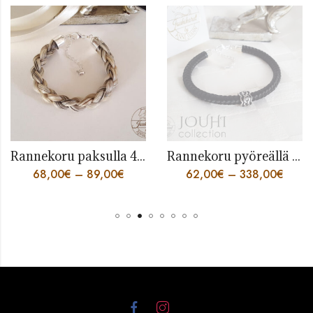
Rannekoru paksulla 4 säikeen punoksella
Rannekoru pyöreällä 8 säikeen punoksella
68,00
€
–
89,00
€
62,00
€
–
338,00
€