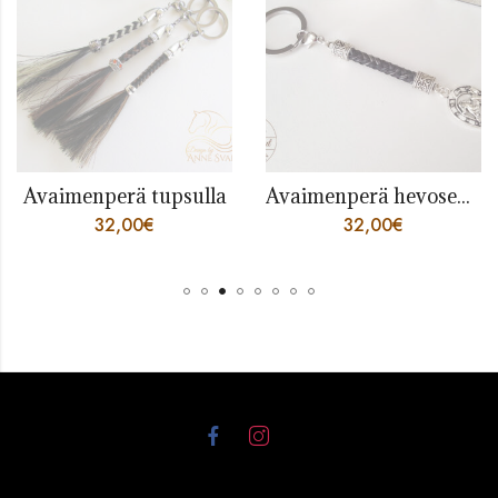
Avaimenperä tupsulla
Avaimenperä hevosenkenkä
32,00
€
32,00
€