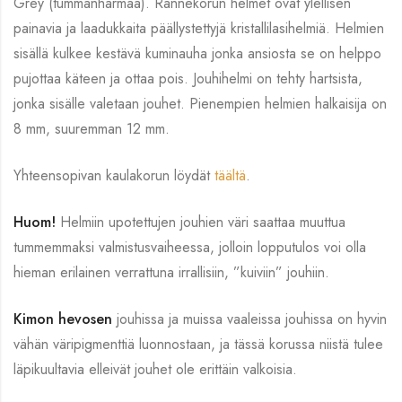
Grey (tummanharmaa). Rannekorun helmet ovat ylellisen
painavia ja laadukkaita päällystettyjä kristallilasihelmiä. Helmien
sisällä kulkee kestävä kuminauha jonka ansiosta se on helppo
pujottaa käteen ja ottaa pois. Jouhihelmi on tehty hartsista,
jonka sisälle valetaan jouhet. Pienempien helmien halkaisija on
8 mm, suuremman 12 mm.
Yhteensopivan kaulakorun löydät
täältä
.
Huom!
Helmiin upotettujen jouhien väri saattaa muuttua
tummemmaksi valmistusvaiheessa, jolloin lopputulos voi olla
hieman erilainen verrattuna irrallisiin, ”kuiviin” jouhiin.
Kimon hevosen
jouhissa ja muissa vaaleissa jouhissa on hyvin
vähän väripigmenttiä luonnostaan, ja tässä korussa niistä tulee
läpikuultavia elleivät jouhet ole erittäin valkoisia.