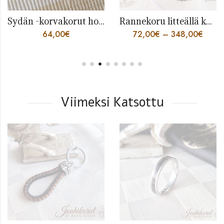
Sydän -korvakorut hopeaa
Rannekoru litteällä koripunoksella
64,00
€
72,00
€
–
348,00
€
68
Viimeksi Katsottu