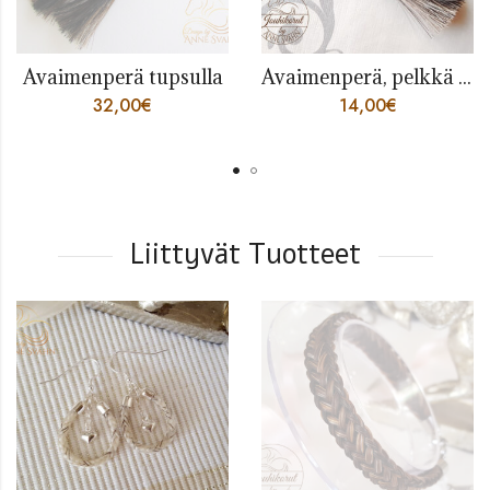
menperä tupsulla
Avaimenperä, pelkkä tupsu
32,00
€
14,00
€
Liittyvät Tuotteet