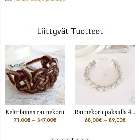
Liittyvät Tuotteet
Kelttiläinen rannekoru
Rannekoru paksulla 4 säikeen punoksella
71,00
€
–
347,00
€
68,00
€
–
89,00
€