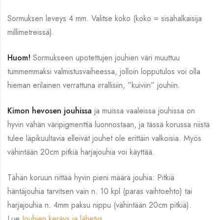
Sormuksen leveys 4 mm. Valitse koko (koko = sisähalkaisija
millimetreissä).
Huom!
Sormukseen upotettujen jouhien väri muuttuu
tummemmaksi valmistusvaiheessa, jolloin lopputulos voi olla
hieman erilainen verrattuna irrallisiin, ”kuiviin” jouhiin.
Kimon hevosen jouhissa
ja muissa vaaleissa jouhissa on
hyvin vähän väripigmenttiä luonnostaan, ja tässä korussa niistä
tulee läpikuultavia elleivät jouhet ole erittäin valkoisia. Myös
vähintään 20cm pitkiä harjajouhia voi käyttää.
Tähän koruun riittää hyvin pieni määrä jouhia: Pitkiä
häntäjouhia tarvitsen vain n. 10 kpl (paras vaihtoehto) tai
harjajouhia n. 4mm paksu nippu (vähintään 20cm pitkiä).
Lue
Jouhien keräys ja lähetys.