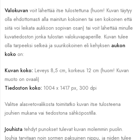
Valokuvan
voit lähettää itse tulostettuna (huom! Kuvan täytyy
olla ehdottomasti alla mainitun kokoinen tai sen kokoinen että
siitä voi leikata aukkoon sopivan osan) tai voit lähettää minulle
kuvatiedoston jonka tulostan valokuvapaperille. Kuvan tulee
olla tarpeeksi selkeä ja suurikokoinen eli kehyksen
aukon
koko
on:
Kuvan koko:
Leveys 8,5 cm, korkeus 12 cm (huom! Kuvan
muoto on ovaali)
Tiedoston koko:
1004 x 1417 px, 300 dpi
Valitse alasvetovalikosta toimitatko kuvan itse tulosteena
jouhien mukana vai tiedostona sähköpostilla.
Jouhista
tehdyt punokset tulevat kuvan molemmin puolin.
Jouhia tarvitaan noin sormen paksuinen nippu, ja niiden tulee