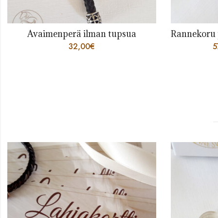
Rannekoru pyöreällä 4 säikeen punoksella
Rannekoru l
57,00
€
–
333,00
€
7