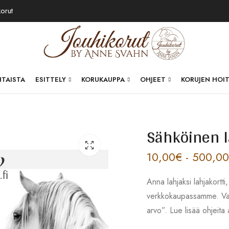
korut
HTAISTA
ESITTELY
KORUKAUPPA
OHJEET
KORUJEN HOI
Sähköinen l
10,00
€
-
500,00
Anna lahjaksi lahjakortti
verkkokaupassamme. Val
arvo”. Lue lisää ohjeit