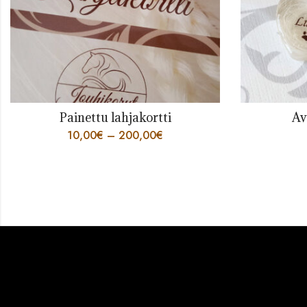
Avaimenperä Usko
Korva
34,00
€