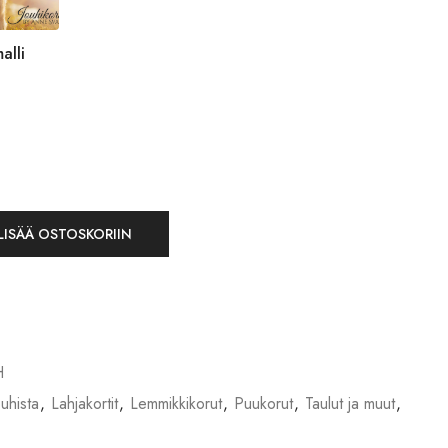
alli
LISÄÄ OSTOSKORIIN
H
uhista
,
Lahjakortit
,
Lemmikkikorut
,
Puukorut
,
Taulut ja muut
,