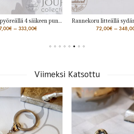
itteällä sydänpunoksella
Avaimenperä sy
2,00
€
–
348,00
€
32,00
€
Viimeksi Katsottu