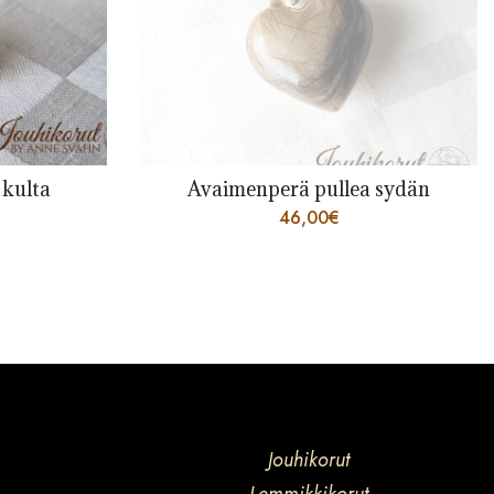
 sydän
Kaulakoru Selja
72,00
€
–
94,00
€
Jouhikorut