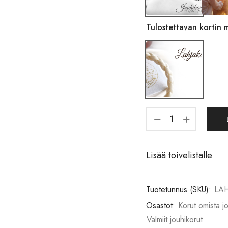
Tulostettavan kortin m
Lisää toivelistalle
Tuotetunnus (SKU):
LA
Osastot:
Korut omista jo
Valmiit jouhikorut