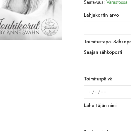
Saatavuus:
Varastossa
Lahjakortin arvo
Toimitustapa: Sähköpo
Saajan sähköposti
Toimituspäivä
Lähettäjän nimi