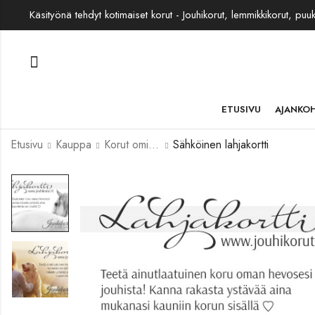
Käsityönä tehdyt kotimaiset korut - Jouhikorut, lemmikkikorut, puu
ETUSIVU
AJANKO
Etusivu
Kauppa
Korut omista jouhista
Sähköinen lahjakortti