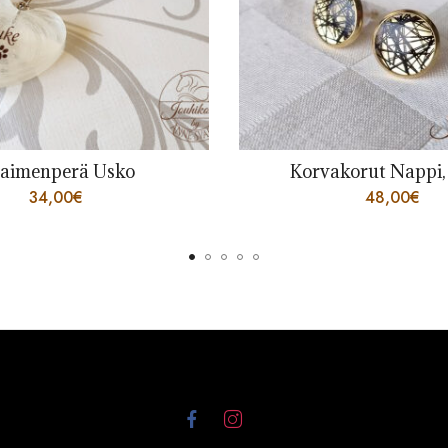
korut Nappi, kulta
Avaimenperä pullea
48,00
€
46,00
€