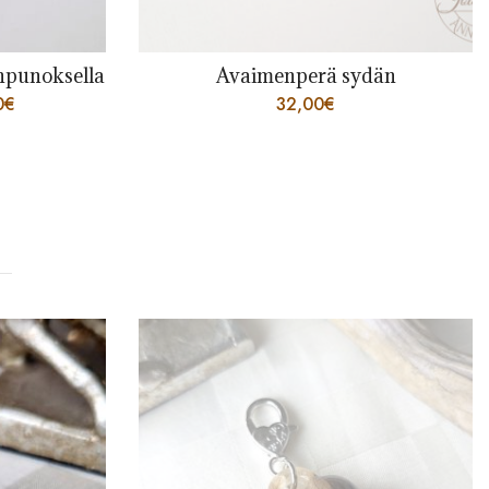
dän
Letitetty rannekoru
36,00
€
–
312,00
€
UUTTA