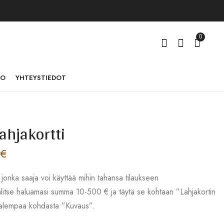
0
TO
YHTEYSTIEDOT
ahjakortti
Rannekoru pyöreällä
8 säikeen punoksella
€
62,00
€
–
338,00
€
, jonka saaja voi käyttää mihin tahansa tilaukseen
itse haluamasi summa 10-500 € ja täytä se kohtaan ”Lahjakortin
a alempaa kohdasta ”Kuvaus”.