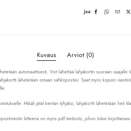
Jaa:
Kuvaus
Arviot (0)
lähetetään automaattisesti. Voit lähettää lahjakortin suoraan saajalle
, lahjakortti lähetetään omaan sähköpostiisi. Saat myös kopion viest
lle.
oimitukselle. Mikäli jätät kentän tyhjäksi, lahjakortti lähetetään heti ti
öpostiviestin liitteenä on myös pdf-tiedosto, johon tulee kirjoittamasi 