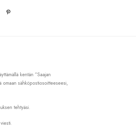
 täyttämällä kentän ”Saajan
istä omaan sähköpostiosoitteeseesi,
lauksen tehtyäsi.
viesti.