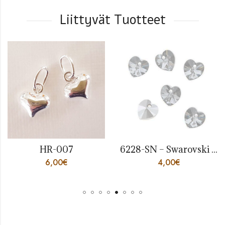
Liittyvät Tuotteet
HR-007
6228-SN – Swarovski Crystal Hearts Silver Night
6,00
€
4,00
€