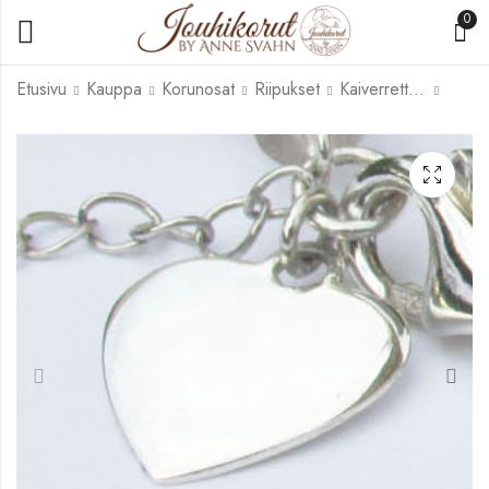
0
Etusivu
Kauppa
Korunosat
Riipukset
Kaiverrettavat laatat
HH21
HR-007
12,00
6,00
€
€