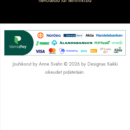
hevosesta tai lemmikistä
Jouhikorut by Anne Svahn © 2026 by
Designas
Kaikki
oikeudet pidätetään.