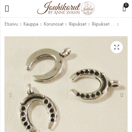
0
Etusivu
Kauppa
Korunosat
Riipukset
Riipukset korumetallia
RK-001
RK-008
1,00
1,00
€
€