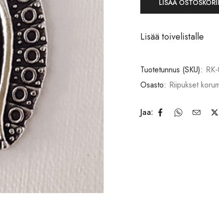
LISÄÄ OSTOSKORI
Lisää toivelistalle
Tuotetunnus (SKU):
RK-
Osasto:
Riipukset korum
Jaa: