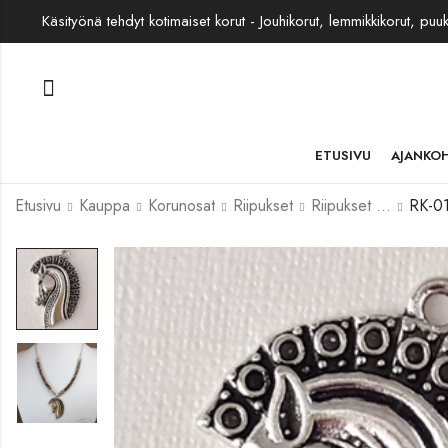
Käsityönä tehdyt kotimaiset korut - Jouhikorut, lemmikkikorut, puu
ETUSIVU
AJANKO
Etusivu
Kauppa
Korunosat
Riipukset
Riipukset korumetallia
RK-0