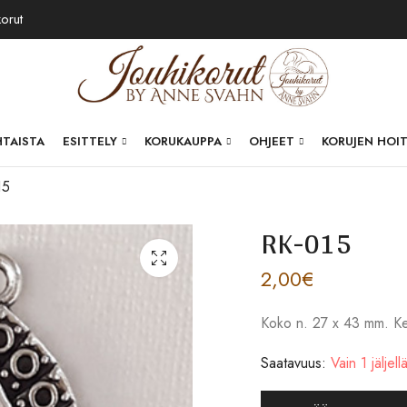
korut
HTAISTA
ESITTELY
KORUKAUPPA
OHJEET
KORUJEN HOI
15
RK-015
2,00
€
Koko n. 27 x 43 mm. Kev
Saatavuus:
Vain 1 jäljell