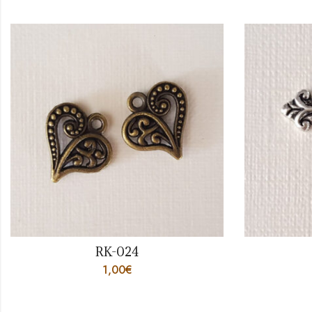
RK-017
2,00
€