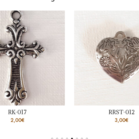
RRST-012
RK
3,00
€