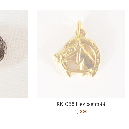
-036 Hevosenpää
RK-019
1,00
€
1,00
€