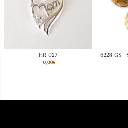
HR-027
10,00
€
4,00
€