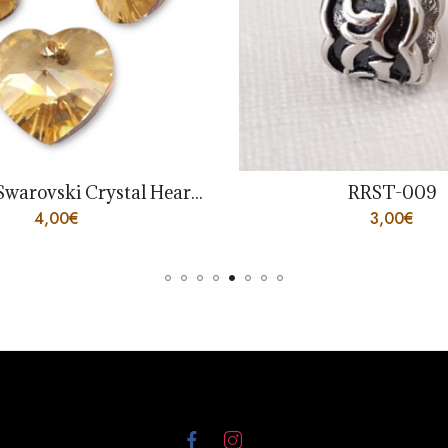
6228-GS – Swarovski Crystal Hearts Golden Shadow
RRST-009
3,00
€