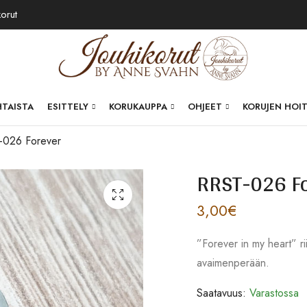
korut
HTAISTA
ESITTELY
KORUKAUPPA
OHJEET
KORUJEN HOI
-026 Forever
RRST-026 F
3,00
€
”Forever in my heart” r
avaimenperään.
Saatavuus:
Varastossa