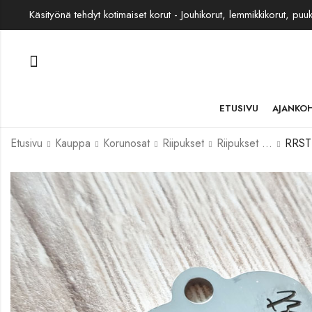
Käsityönä tehdyt kotimaiset korut - Jouhikorut, lemmikkikorut, puu
ETUSIVU
AJANKO
Etusivu
Kauppa
Korunosat
Riipukset
Riipukset rst
RRST