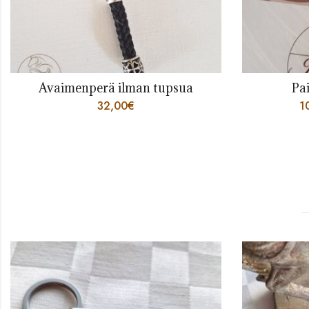
Painettu lahjakortti
10,00
€
–
200,00
€
8