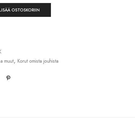
LISÄÄ OSTOSKORIIN
K
ja muut
,
Korut omista jouhista