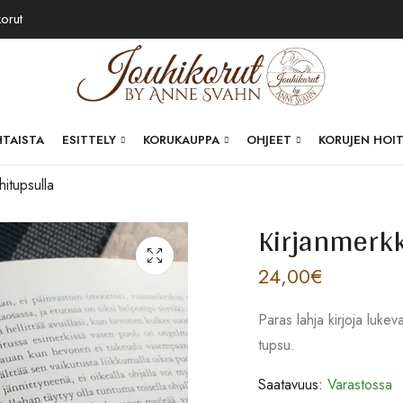
korut
HTAISTA
ESITTELY
KORUKAUPPA
OHJEET
KORUJEN HOI
hitupsulla
Kirjanmerkk
24,00
€
Paras lahja kirjoja lukev
tupsu.
Saatavuus:
Varastossa