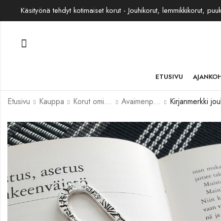
Käsityönä tehdyt kotimaiset korut - Jouhikorut, lemmikkikorut, puu
ETUSIVU
AJANKO
Etusivu
Kauppa
Korut omista jouhista
Avaimenperät ja muut
Kirjanmerkki jou