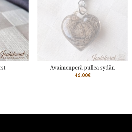
 sydän
Sormus Kajo
68,00
€