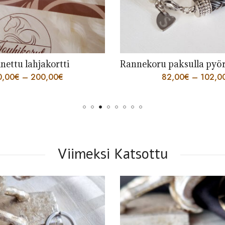
Rannekoru paksulla pyöreällä 8 säikeen punoksella
2,00
€
–
102,00
€
65,00
€
–
341,0
Viimeksi Katsottu