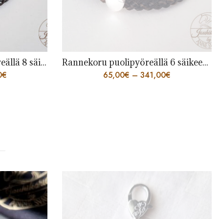
Rannekoru puolipyöreällä 6 säikeen punoksella
Avaimenperä sydän
0
€
32,00
€