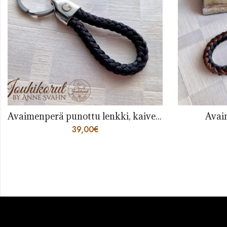
Avaimenperä lenkki, rst
So
39,00
€