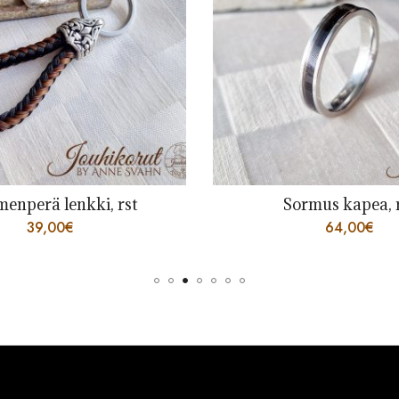
rmus kapea, rst
Avaimenperä pullea
64,00
€
46,00
€