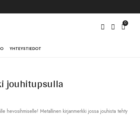
0
TO
YHTEYSTIEDOT
i jouhitupsulla
Kännykkäkoriste tupsu
Tupsukoriste rst
12,00
12,00
€
€
alle hevosihmiselle! Metallinen kirjanmerkki jossa jouhista tehty