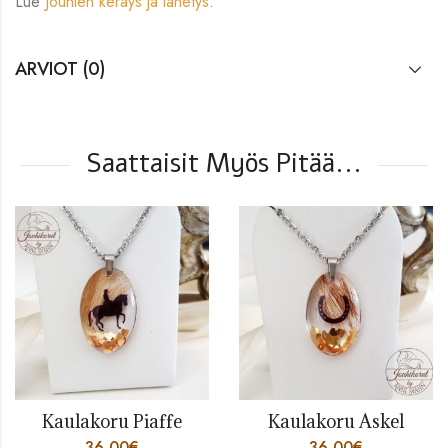
Lue
Jouhien keräys ja lähetys
.
ARVIOT (0)
Saattaisit Myös Pitää...
Kaulakoru Piaffe
Kaulakoru Askel
36,00
€
36,00
€