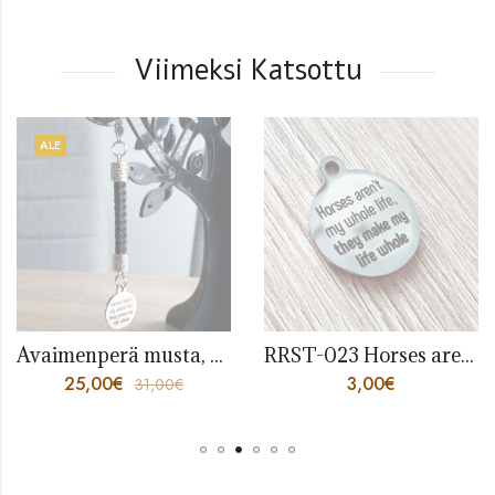
Viimeksi Katsottu
ALE
Avaimenperä musta, Horses
RRST-023 Horses aren’t my whole life
25,00
€
3,00
€
31,00
€