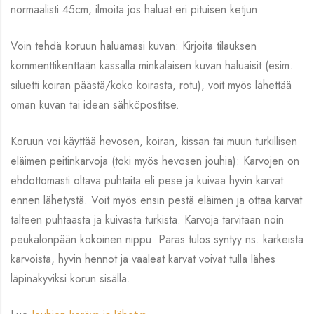
normaalisti 45cm, ilmoita jos haluat eri pituisen ketjun.
Voin tehdä koruun haluamasi kuvan: Kirjoita tilauksen
kommenttikenttään kassalla minkälaisen kuvan haluaisit (esim.
siluetti koiran päästä/koko koirasta, rotu), voit myös lähettää
oman kuvan tai idean sähköpostitse.
Koruun voi käyttää hevosen, koiran, kissan tai muun turkillisen
eläimen peitinkarvoja (toki myös hevosen jouhia): Karvojen on
ehdottomasti oltava puhtaita eli pese ja kuivaa hyvin karvat
ennen lähetystä. Voit myös ensin pestä eläimen ja ottaa karvat
talteen puhtaasta ja kuivasta turkista. Karvoja tarvitaan noin
peukalonpään kokoinen nippu. Paras tulos syntyy ns. karkeista
karvoista, hyvin hennot ja vaaleat karvat voivat tulla lähes
läpinäkyviksi korun sisällä.