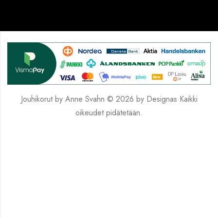
Jouhikorut by Anne Svahn © 2026 by
Designas
Kaikki
oikeudet pidätetään.