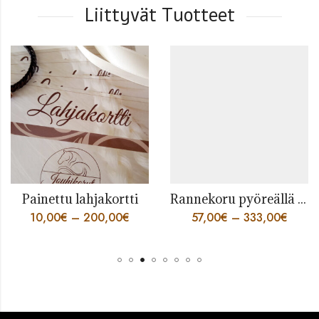
Liittyvät Tuotteet
Painettu lahjakortti
Rannekoru pyöreällä 4 säikeen punoksella
10,00
€
–
200,00
€
57,00
€
–
333,00
€