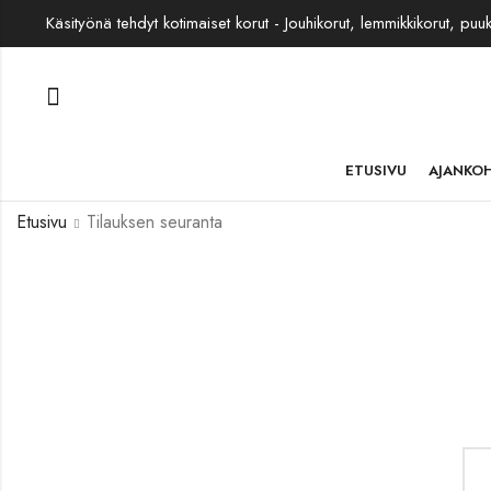
Käsityönä tehdyt kotimaiset korut - Jouhikorut, lemmikkikorut, puu
ETUSIVU
AJANKO
Etusivu
Tilauksen seuranta