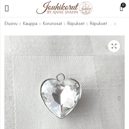
0
Etusivu
Kauppa
Korunosat
Riipukset
Riipukset rst
Rannekoru Otava
Sormus Kajo
72,00
68,00
€
€