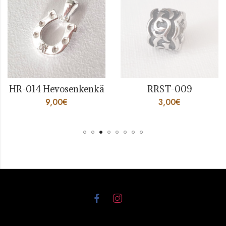
HR-014 Hevosenkenkä
RRST-009
9,00
€
3,00
€