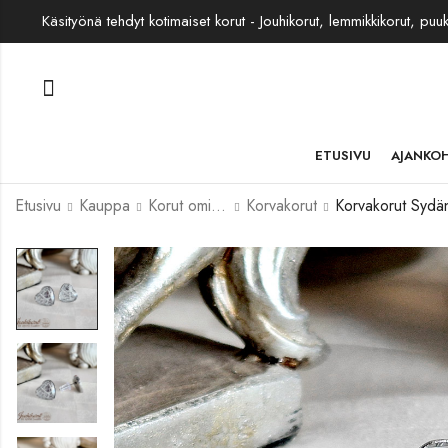
Käsityönä tehdyt kotimaiset korut - Jouhikorut, lemmikkikorut, puu
ETUSIVU
AJANKO
Etusivu
Kauppa
Korut omista jouhista
Korvakorut
Korvakorut Sydä