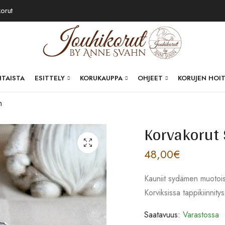
korut
HTAISTA
ESITTELY
KORUKAUPPA
OHJEET
KORUJEN HOI
n
Korvakorut
48,00
€
Kauniit sydämen muotois
Korviksissa tappikiinnitys
Saatavuus:
Varastossa