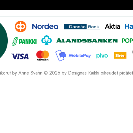
hikorut by Anne Svahn © 2026 by
Designas
Kaikki oikeudet pidäte