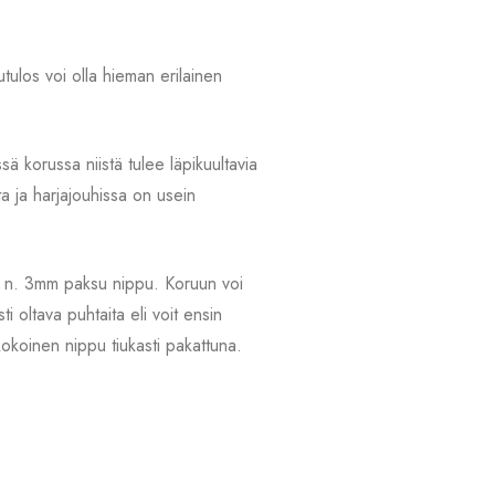
tulos voi olla hieman erilainen
ä korussa niistä tulee läpikuultavia
ita ja harjajouhissa on usein
uhia n. 3mm paksu nippu. Koruun voi
 oltava puhtaita eli voit ensin
kokoinen nippu tiukasti pakattuna.