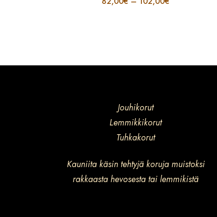
82,00
€
–
102,00
€
Jouhikorut
Lemmikkikorut
Tuhkakorut
Kauniita käsin tehtyjä koruja muistoksi
rakkaasta hevosesta tai lemmikistä