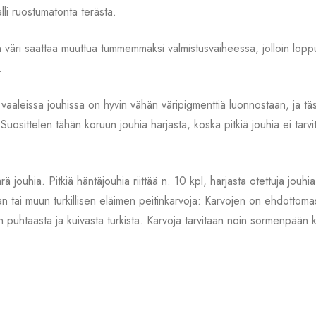
i ruostumatonta terästä.
 väri saattaa muuttua tummemmaksi valmistusvaiheessa, jolloin loppu
.
vaaleissa jouhissa on hyvin vähän väripigmenttiä luonnostaan, ja täss
a. Suosittelen tähän koruun jouhia harjasta, koska pitkiä jouhia ei tarv
rä jouhia. Pitkiä häntäjouhia riittää n. 10 kpl, harjasta otettuja jo
 tai muun turkillisen eläimen peitinkarvoja: Karvojen on ehdottomasti
n puhtaasta ja kuivasta turkista. Karvoja tarvitaan noin sormenpään 
.