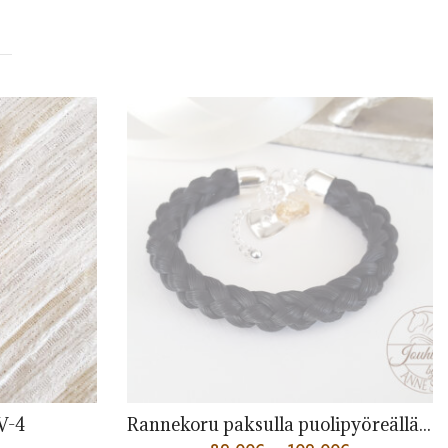
Rannekoru paksulla puolipyöreällä punoksella
K