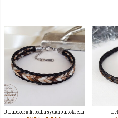
koru litteällä sydänpunoksella
Letitetty 