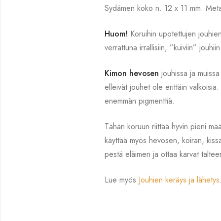
Sydämen koko n. 12 x 11 mm. Metall
Huom!
Koruihin upotettujen jouhien
verrattuna irrallisiin, ”kuiviin” jouhiin
Kimon hevosen
jouhissa ja muissa 
elleivät jouhet ole erittäin valkoisi
enemmän pigmenttiä.
Tähän koruun riittää hyvin pieni mää
käyttää myös hevosen, koiran, kissan
pestä eläimen ja ottaa karvat taltee
Lue myös
Jouhien keräys ja lähetys