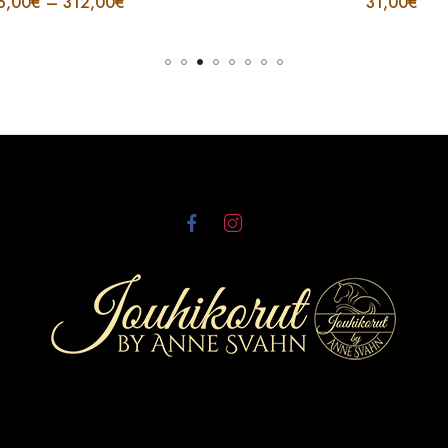
312,00
€
31,00
€