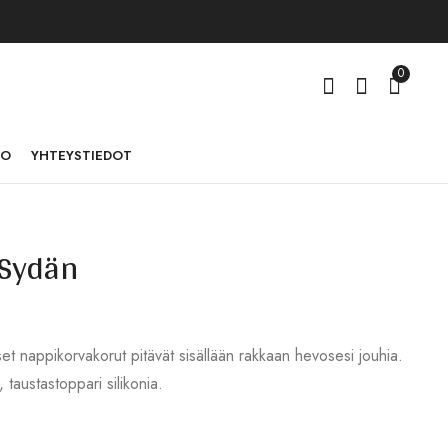
0
TO
YHTEYSTIEDOT
 Sydän
Korvakorut Sydän,
Korvakorut Nappi,
tuhka
kulta
48,00
48,00
€
€
et nappikorvakorut pitävät sisällään rakkaan hevosesi jouhia.
, taustastoppari silikonia.