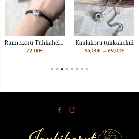
Kaulakoru tuhkahelmi
Avaimenperä Virna, tuhkasydän
55,00
€
–
69,00
€
54,00
€