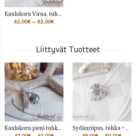
Kaulakoru Virna, tuhkasydän
62,00
€
–
82,00
€
Liittyvät Tuotteet
Kaulakoru pieni tuhkapallo
Sydänriipus, tuhka + kultahiput
42,00
€
–
63,00
€
59,00
€
–
80,00
€