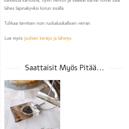
karkeista karvoista, hyvin hennot ja vaaleat karvat voivat tulla
lähes läpinäkyviksi korun sisällä.
Tuhkaa tarvitsen noin ruokalusikallisen verran.
Lue myös
Jouhien keräys ja lähetys
.
Saattaisit Myös Pitää...