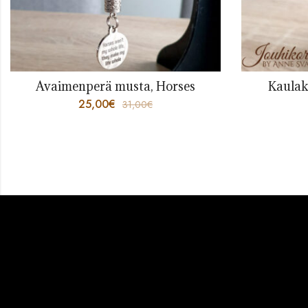
Avaimenperä musta, Horses
Kaulako
25,00
€
31,00
€