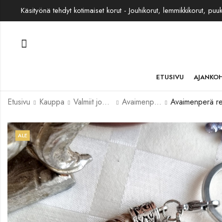
Käsityönä tehdyt kotimaiset korut - Jouhikorut, lemmikkikorut, puu
ETUSIVU
AJANKO
Etusivu
Kauppa
Valmiit jouhikorut
Avaimenperät ja muut
Avaimenperä re
ALE