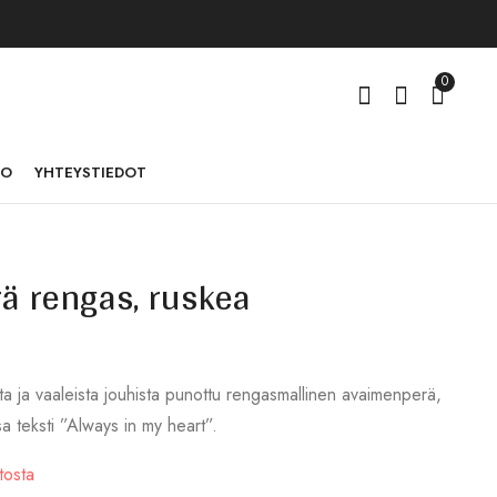
0
TO
YHTEYSTIEDOT
ä rengas, ruskea
Kaulakoru Nova
Kaulakoru musta,
Swarovski-sydän
51,00
€
–
69,00
€
60,00
€
ja vaaleista jouhista punottu rengasmallinen avaimenperä,
sa teksti ”Always in my heart”.
tosta