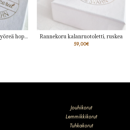
Rannekoru musta, puolipyöreä hopeaosilla
Rannekoru kalanruotoletti, ruskea
59,00
€
Jouhikorut
Lemmikkikorut
Tuhkakorut