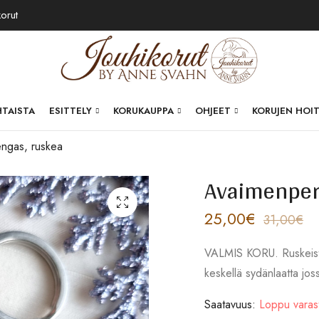
korut
HTAISTA
ESITTELY
KORUKAUPPA
OHJEET
KORUJEN HOI
ngas, ruskea
Avaimenper
25,00
€
31,00
€
VALMIS KORU. Ruskeista 
keskellä sydänlaatta jos
Saatavuus:
Loppu varas