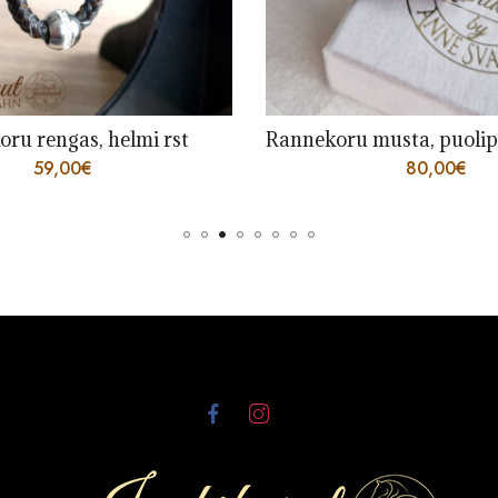
ru rengas, helmi rst
59,00
€
80,00
€