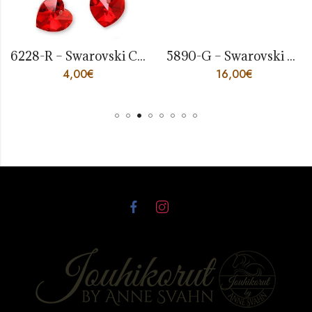
6228-R – Swarovski Crystal Hearts Red
5890-G – Swarovski Crystal BeCharmed Pearl Grey
4,00
€
16,00
€