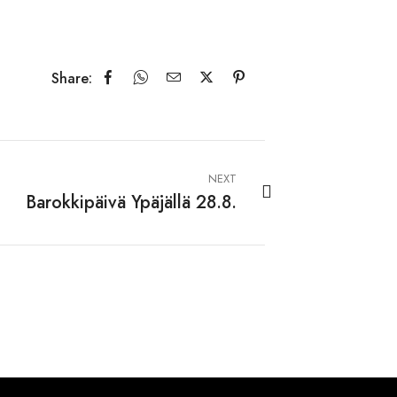
Share:
NEXT
Barokkipäivä Ypäjällä 28.8.