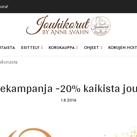
korut
HTAISTA
ESITTELY
KORUKAUPPA
OHJEET
KORUJEN HOI
ikoruista
lekampanja -20% kaikista jou
1.8.2016