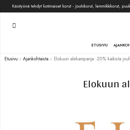
Käsityönä tehdyt kotimaiset korut - Jouhikorut, lemmikkikorut, puu
ETUSIVU
AJANKO
Etusivu
Ajankohtaista
Elokuun alekampanja -20% kaikista jouh
Elokuun a